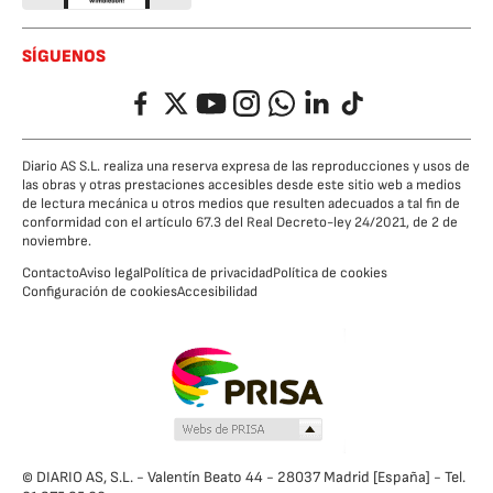
SÍGUENOS
Facebook
Twitter
YouTube
Instagram
Whatsapp
LinkedIn
TikTok
Diario AS S.L. realiza una reserva expresa de las reproducciones y usos de
las obras y otras prestaciones accesibles desde este sitio web a medios
de lectura mecánica u otros medios que resulten adecuados a tal fin de
conformidad con el artículo 67.3 del Real Decreto-ley 24/2021, de 2 de
noviembre.
Contacto
Aviso legal
Política de privacidad
Política de cookies
Configuración de cookies
Accesibilidad
© DIARIO AS, S.L. - Valentín Beato 44 - 28037 Madrid [España] - Tel.