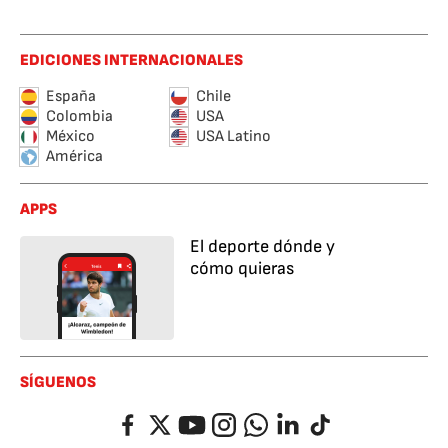
EDICIONES INTERNACIONALES
España
Chile
Colombia
USA
México
USA Latino
América
APPS
El deporte dónde y
cómo quieras
SÍGUENOS
Facebook
Twitter
YouTube
Instagram
Whatsapp
LinkedIn
TikTok