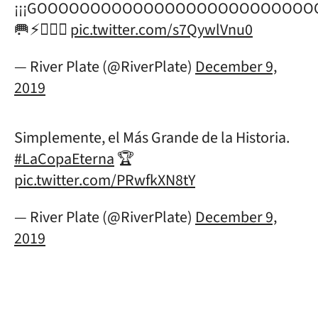
¡¡¡GOOOOOOOOOOOOOOOOOOOOOOOOO
🥅⚡️🏃🏾‍♂️
pic.twitter.com/s7QywlVnu0
— River Plate (@RiverPlate)
December 9,
2019
Simplemente, el Más Grande de la Historia.
#LaCopaEterna
🏆
pic.twitter.com/PRwfkXN8tY
— River Plate (@RiverPlate)
December 9,
2019