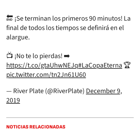
🔚 ¡Se terminan los primeros 90 minutos! La
final de todos los tiempos se definirá en el
alargue.
📺 ¡No te lo pierdas! ➡️
https://t.co/gtaUhwNEJq
#LaCopaEterna
🏆
pic.twitter.com/tn2Jn61U60
— River Plate (@RiverPlate)
December 9,
2019
NOTICIAS RELACIONADAS