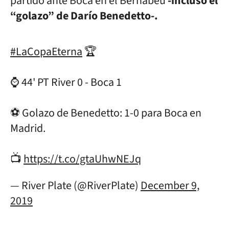
partido ante Boca en el Bernabéu
-incluso el
“golazo” de Darío Benedetto-.
#LaCopaEterna
🏆
⌚️ 44' PT River 0 - Boca 1
⚽️ Golazo de Benedetto: 1-0 para Boca en
Madrid.
📺
https://t.co/gtaUhwNEJq
— River Plate (@RiverPlate)
December 9,
2019