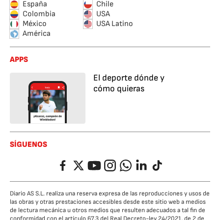
España
Chile
Colombia
USA
México
USA Latino
América
APPS
El deporte dónde y
cómo quieras
SÍGUENOS
Facebook
Twitter
YouTube
Instagram
Whatsapp
LinkedIn
TikTok
Diario AS S.L. realiza una reserva expresa de las reproducciones y usos de
las obras y otras prestaciones accesibles desde este sitio web a medios
de lectura mecánica u otros medios que resulten adecuados a tal fin de
conformidad con el artículo 67.3 del Real Decreto-ley 24/2021, de 2 de