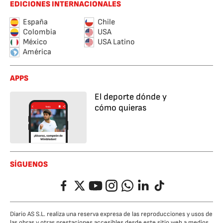
EDICIONES INTERNACIONALES
España
Chile
Colombia
USA
México
USA Latino
América
APPS
El deporte dónde y
cómo quieras
SÍGUENOS
Facebook
Twitter
YouTube
Instagram
Whatsapp
LinkedIn
TikTok
Diario AS S.L. realiza una reserva expresa de las reproducciones y usos de
las obras y otras prestaciones accesibles desde este sitio web a medios