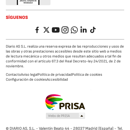
SÍGUENOS
Facebook
Twitter
YouTube
Instagram
Whatsapp
LinkedIn
TikTok
Diario AS S.L. realiza una reserva expresa de las reproducciones y usos de
las obras y otras prestaciones accesibles desde este sitio web a medios
de lectura mecánica u otros medios que resulten adecuados a tal fin de
conformidad con el artículo 67.3 del Real Decreto-ley 24/2021, de 2 de
noviembre.
Contacto
Aviso legal
Política de privacidad
Política de cookies
Configuración de cookies
Accesibilidad
© DIARIO AS, S.L. - Valentín Beato 44 - 28037 Madrid [España] - Tel.