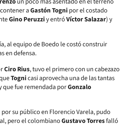
renzo
un poco más asentado en el terreno
a contener a
Gastón Togni
por el costado
ante
Gino Peruzzi
y entró
Víctor Salazar
) y
a, al equipo de Boedo le costó construir
as en defensa.
or
Ciro Rius
, tuvo el primero con un cabezazo
 que
Togni
casi aprovecha una de las tantas
y que fue remendada por
Gonzalo
por su público en Florencio Varela, pudo
nal, pero el colombiano
Gustavo Torres
falló