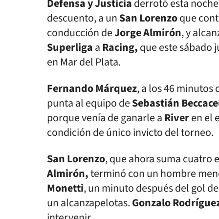
Defensa y Justicia
derrotó esta noche
descuento, a un
San Lorenzo
que conti
conducción de
Jorge Almirón
, y alca
Superliga
a
Racing,
que este sábado j
en Mar del Plata.
Fernando Márquez
, a los 46 minutos 
punta al equipo de
Sebastián Beccace
porque venía de ganarle a
River
en el 
condición de único invicto del torneo.
San Lorenzo
, que ahora suma cuatro e
Almirón,
terminó con un hombre menos
Monetti
, un minuto después del gol de
un alcanzapelotas.
Gonzalo Rodrígue
intervenir.