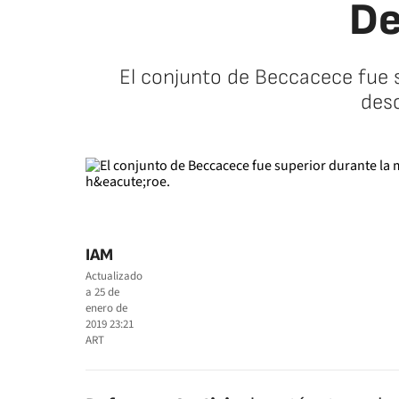
De
El conjunto de Beccacece fue 
desc
IAM
Actualizado
a
25 de
enero de
2019 23:21
ART