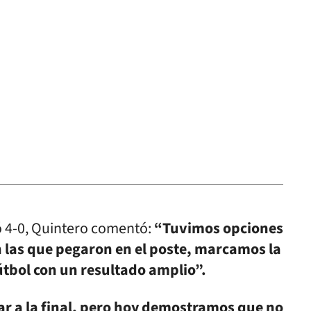
ó 4-0, Quintero comentó:
“Tuvimos opciones
n las que pegaron en el poste, marcamos la
tbol con un resultado amplio”.
 a la final, pero hoy demostramos que no