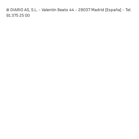
© DIARIO AS, S.L. - Valentín Beato 44 - 28037 Madrid [España] - Tel.
91 375 25 00