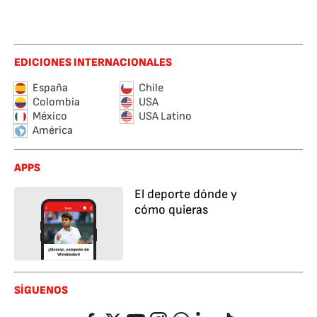
EDICIONES INTERNACIONALES
España
Chile
Colombia
USA
México
USA Latino
América
APPS
El deporte dónde y
cómo quieras
SÍGUENOS
Facebook
Twitter
YouTube
Instagram
Whatsapp
LinkedIn
TikTok