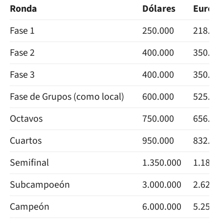
Ronda
Dólares
Euros
Fase 1
250.000
218.9
Fase 2
400.000
350.3
Fase 3
400.000
350.3
Fase de Grupos (como local)
600.000
525.4
Octavos
750.000
656.8
Cuartos
950.000
832.0
Semifinal
1.350.000
1.182.
Subcampoeón
3.000.000
2.627.
Campeón
6.000.000
5.2549