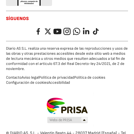
SÍGUENOS
Facebook
Twitter
YouTube
Instagram
Whatsapp
LinkedIn
TikTok
Diario AS S.L. realiza una reserva expresa de las reproducciones y usos de
las obras y otras prestaciones accesibles desde este sitio web a medios
de lectura mecánica u otros medios que resulten adecuados a tal fin de
conformidad con el artículo 67.3 del Real Decreto-ley 24/2021, de 2 de
noviembre.
Contacto
Aviso legal
Política de privacidad
Política de cookies
Configuración de cookies
Accesibilidad
© DIARIO AS, S.L. - Valentín Beato 44 - 28037 Madrid [España] - Tel.