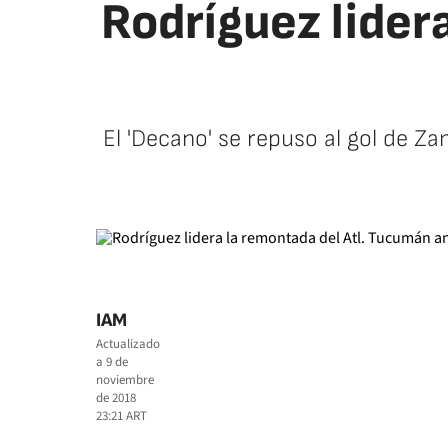
Rodríguez lider
El 'Decano' se repuso al gol de Z
IAM
Actualizado
a
9 de
noviembre
de 2018
23:21
ART