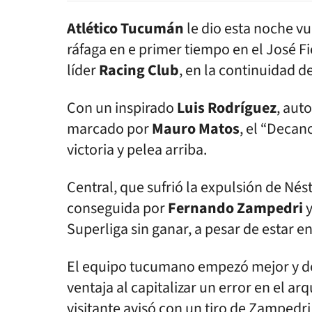
Atlético Tucumán
le dio esta noche vu
ráfaga en e primer tiempo en el José Fie
líder
Racing Club
, en la continuidad 
Con un inspirado
Luis Rodríguez
, aut
marcado por
Mauro
Matos
, el “Decano
victoria y pelea arriba.
Central, que sufrió la expulsión de Nés
conseguida por
Fernando Zampedri
y
Superliga sin ganar, a pesar de estar e
El equipo tucumano empezó mejor y dom
ventaja al capitalizar un error en el ar
visitante avisó con un tiro de Zampedri 