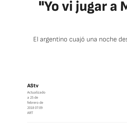
"Yo vi jugar a 
El argentino cuajó una noche des
AStv
Actualizado
a
25 de
febrero de
2018 07:09
ART