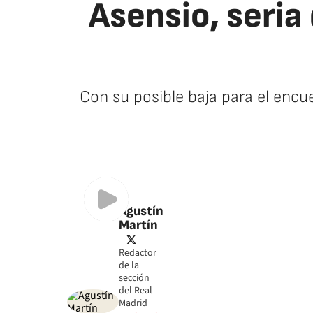
Asensio, seria 
Con su posible baja para el encu
Agustín
Martín
twitter
Redactor
de la
sección
del Real
Madrid