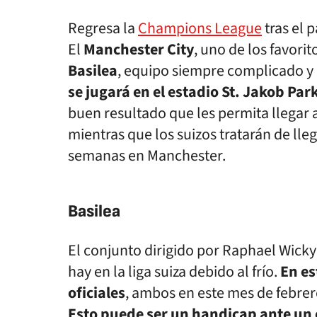
Regresa la
Champions League
tras el 
El
Manchester City
, uno de los favorit
Basilea
, equipo siempre complicado y
se jugará en el estadio St. Jakob Par
buen resultado que les permita llegar a
mientras que los suizos tratarán de lle
semanas en Manchester.
Basilea
El conjunto dirigido por Raphael Wicky
hay en la liga suiza debido al frío.
En es
oficiales
, ambos en este mes de febre
Esto puede ser un handicap ante un