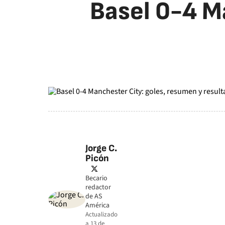
Basel 0-4 M
Jorge C.
Picón
twitter
Becario
redactor
de AS
América
Actualizado
a
13 de