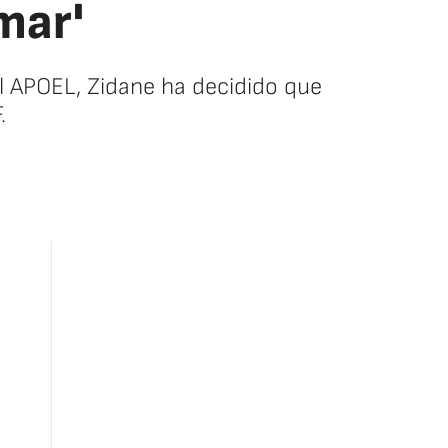
mar'
el APOEL, Zidane ha decidido que
.