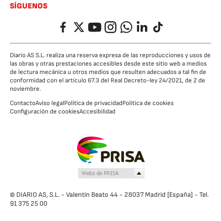
SÍGUENOS
Facebook
Twitter
YouTube
Instagram
Whatsapp
LinkedIn
TikTok
Diario AS S.L. realiza una reserva expresa de las reproducciones y usos de
las obras y otras prestaciones accesibles desde este sitio web a medios
de lectura mecánica u otros medios que resulten adecuados a tal fin de
conformidad con el artículo 67.3 del Real Decreto-ley 24/2021, de 2 de
noviembre.
Contacto
Aviso legal
Política de privacidad
Política de cookies
Configuración de cookies
Accesibilidad
© DIARIO AS, S.L. - Valentín Beato 44 - 28037 Madrid [España] - Tel.
91 375 25 00