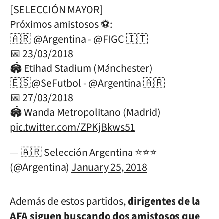
[SELECCIÓN MAYOR]
Próximos amistosos ⚽️:
🇦🇷
@Argentina
-
@FIGC
🇮🇹
📅 23/03/2018
🏟 Etihad Stadium (Mánchester)
🇪🇸
@SeFutbol
-
@Argentina
🇦🇷
📅 27/03/2018
🏟 Wanda Metropolitano (Madrid)
pic.twitter.com/ZPKjBkws51
— 🇦🇷 Selección Argentina ⭐⭐⭐
(@Argentina)
January 25, 2018
Además de estos partidos,
dirigentes de la
AFA siguen buscando dos amistosos que