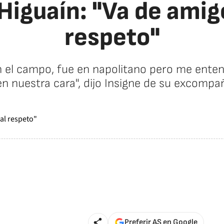
Higuaín: "Va de amigo
respeto"
en el campo, fue en napolitano pero me ente
en nuestra cara", dijo Insigne de su excompa
Preferir AS en Google