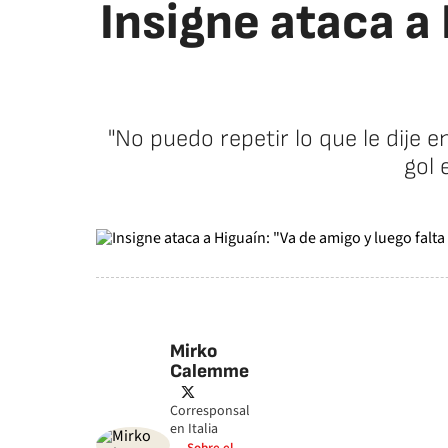
Insigne ataca a 
"No puedo repetir lo que le dije 
gol 
Mirko
Calemme
twitter
Corresponsal
en Italia