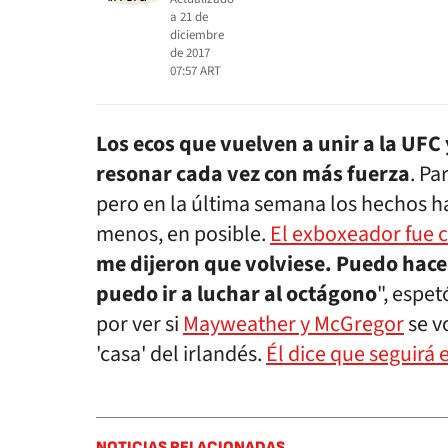
a
21 de
diciembre
de 2017
07:57
ART
Los ecos que vuelven a unir a la UF
resonar cada vez con más fuerza
. Pa
pero en la última semana los hechos ha
menos, en posible.
El exboxeador fue c
me dijeron que volviese. Puedo hace
puedo ir a luchar al octágono
", espet
por ver si
Mayweather y McGregor
se v
'casa' del irlandés.
Él dice que seguirá 
NOTICIAS RELACIONADAS