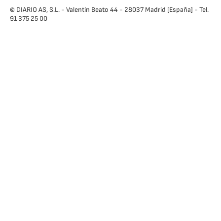
© DIARIO AS, S.L. - Valentín Beato 44 - 28037 Madrid [España] - Tel.
91 375 25 00