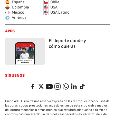
España
Chile
Colombia
USA
México
USA Latino
América
APPS
El deporte dónde y
cómo quieras
SÍGUENOS
Facebook
Twitter
YouTube
Instagram
Whatsapp
LinkedIn
TikTok
Diario AS S.L. realiza una reserva expresa de las reproducciones y usos de
las obras y otras prestaciones accesibles desde este sitio web a medios
de lectura mecánica u otros medios que resulten adecuados a tal fin de
conformidad con el artículo 67.3 del Real Decreto-ley 24/2021, de 2 de