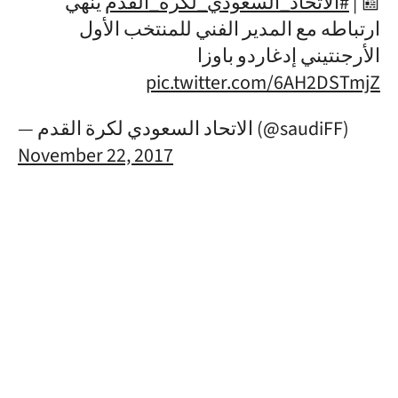
ينهي
#الاتحاد_السعودي_لكرة_القدم
📰 |
ارتباطه مع المدير الفني للمنتخب الأول
الأرجنتيني إدغاردو باوزا
pic.twitter.com/6AH2DSTmjZ
— الاتحاد السعودي لكرة القدم (@saudiFF)
November 22, 2017