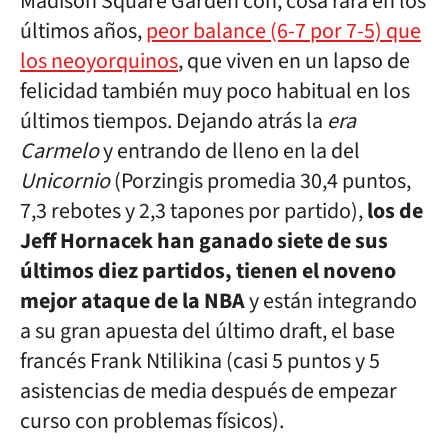
Madison Square Garden con, cosa rara en los
últimos años,
peor balance (6-7 por 7-5) que
los neoyorquinos
, que viven en un lapso de
felicidad también muy poco habitual en los
últimos tiempos. Dejando atrás la
era
Carmelo
y entrando de lleno en la del
Unicornio
(Porzingis promedia 30,4 puntos,
7,3 rebotes y 2,3 tapones por partido),
los de
Jeff Hornacek han ganado siete de sus
últimos diez partidos, tienen el noveno
mejor ataque de la NBA
y están integrando
a su gran apuesta del último draft, el base
francés Frank Ntilikina (casi 5 puntos y 5
asistencias de media después de empezar
curso con problemas físicos).