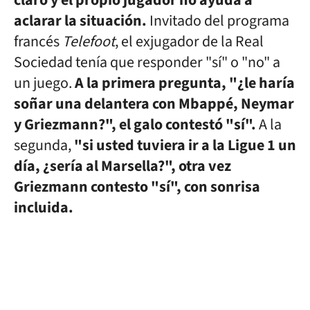
claro y el propio jugador no ayuda a
aclarar la situación.
Invitado del programa
francés
Telefoot
, el exjugador de la Real
Sociedad tenía que responder "sí" o "no" a
un juego.
A la primera pregunta, "¿le haría
soñar una delantera con Mbappé, Neymar
y Griezmann?", el galo contestó "sí".
A la
segunda,
"si usted tuviera ir a la Ligue 1 un
día, ¿sería al Marsella?", otra vez
Griezmann contesto "sí", con sonrisa
incluida.