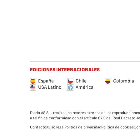
EDICIONES INTERNACIONALES
España
Chile
Colombia
USA Latino
América
Diario AS S.L. realiza una reserva expresa de las reproduccion
a tal fin de conformidad con el artículo 67.3 del Real Decreto-
Contacto
Aviso legal
Política de privacidad
Política de cookies
Con