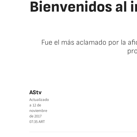
Bienvenidos al 
Fue el más aclamado por la afi
pro
AStv
Actualizado
a
12 de
noviembre
de 2017
07:35
ART