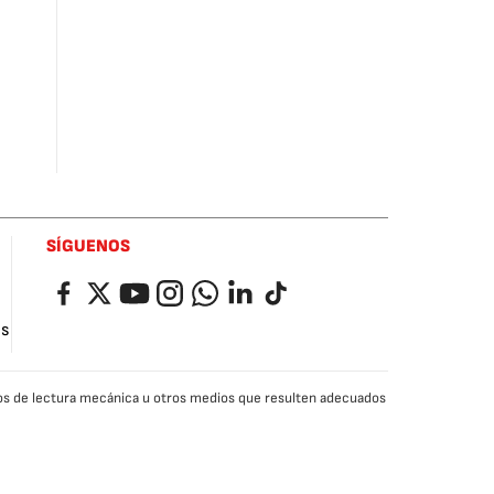
SÍGUENOS
Facebook
Twitter
YouTube
Instagram
Whatsapp
LinkedIn
TikTok
as
edios de lectura mecánica u otros medios que resulten adecuados