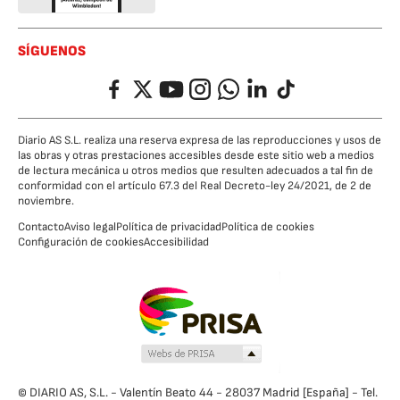
SÍGUENOS
Facebook
Twitter
YouTube
Instagram
Whatsapp
LinkedIn
TikTok
Diario AS S.L. realiza una reserva expresa de las reproducciones y usos de
las obras y otras prestaciones accesibles desde este sitio web a medios
de lectura mecánica u otros medios que resulten adecuados a tal fin de
conformidad con el artículo 67.3 del Real Decreto-ley 24/2021, de 2 de
noviembre.
Contacto
Aviso legal
Política de privacidad
Política de cookies
Configuración de cookies
Accesibilidad
© DIARIO AS, S.L. - Valentín Beato 44 - 28037 Madrid [España] - Tel.