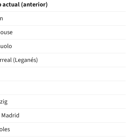
 actual (anterior)
án
louse
suolo
arreal (Leganés)
a
zig
 Madrid
oles