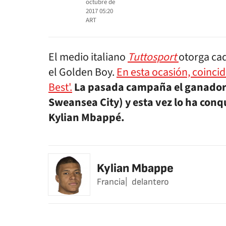
octubre de
2017 05:20
ART
El medio italiano
Tuttosport
otorga cad
el Golden Boy.
En esta ocasión, coincid
Best'.
La pasada campaña el ganador 
Sweansea City) y esta vez lo ha con
Kylian Mbappé.
Kylian Mbappe
Francia
delantero