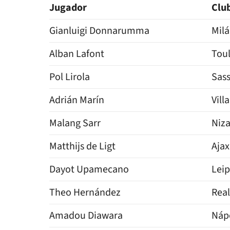
Jugador
Club
Gianluigi Donnarumma
Mil
Alban Lafont
Tou
Pol Lirola
Sas
Adrián Marín
Vill
Malang Sarr
Niz
Matthijs de Ligt
Ajax
Dayot Upamecano
Leip
Theo Hernández
Real
Amadou Diawara
Náp