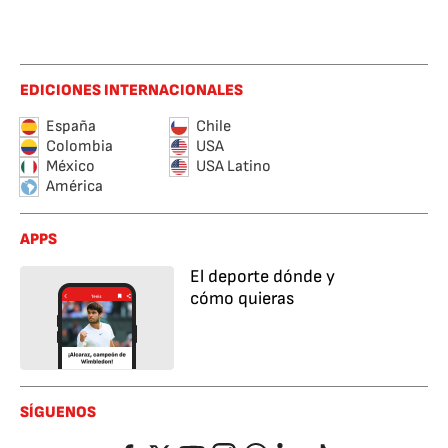
EDICIONES INTERNACIONALES
España
Chile
Colombia
USA
México
USA Latino
América
APPS
El deporte dónde y
cómo quieras
SÍGUENOS
Facebook
Twitter
YouTube
Instagram
Whatsapp
LinkedIn
TikTok