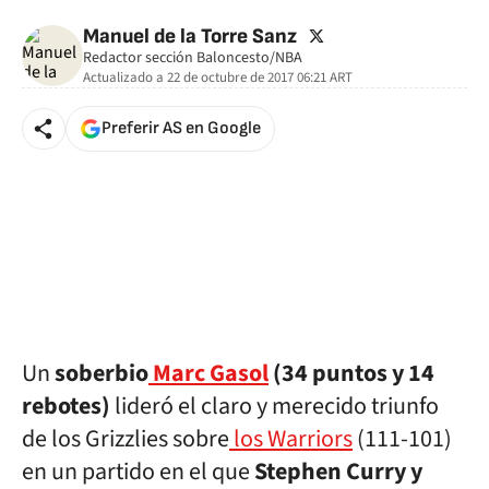
🚫 Contenid
twitter
Manuel de la Torre Sanz
Redactor sección Baloncesto/NBA
Actualizado a
22 de octubre de 2017 06:21
ART
Preferir AS en Google
Un
soberbio
Marc Gasol
(34 puntos y 14
rebotes)
lideró el claro y merecido triunfo
de los Grizzlies sobre
los Warriors
(111-101)
en un partido en el que
Stephen Curry y