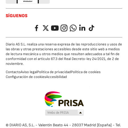
SÍGUENOS
Facebook
Twitter
YouTube
Instagram
Whatsapp
LinkedIn
TikTok
Diario AS S.L. realiza una reserva expresa de las reproducciones y usos de
las obras y otras prestaciones accesibles desde este sitio web a medios
de lectura mecánica u otros medios que resulten adecuados a tal fin de
conformidad con el artículo 67.3 del Real Decreto-ley 24/2021, de 2 de
noviembre.
Contacto
Aviso legal
Política de privacidad
Política de cookies
Configuración de cookies
Accesibilidad
© DIARIO AS, S.L. - Valentín Beato 44 - 28037 Madrid [España] - Tel.