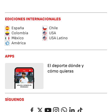
EDICIONES INTERNACIONALES
España
Chile
Colombia
USA
México
USA Latino
América
APPS
El deporte dónde y
cómo quieras
SÍGUENOS
Facebook
Twitter
YouTube
Instagram
Whatsapp
LinkedIn
TikTok