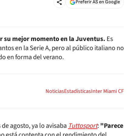
Preferir AS en Google
r su mejor momento en la Juventus.
Es
tos en la Serie A, pero al público italiano no
do en forma del verano.
Noticias
Estadísticas
Inter Miami CF
 de agosto, ya lo avisaba
Tuttosport
:
"Parece
 no está contenta con el rendimiento del