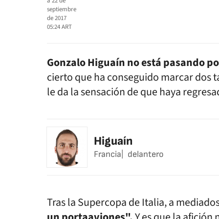
a
22 de
septiembre
de 2017
05:24
ART
Gonzalo Higuaín no está pasando po
cierto que ha conseguido marcar dos tan
le da la sensación de que haya regresa
Higuaín
Francia
delantero
Tras la Supercopa de Italia, a mediados
un portaaviones".
Y es que la afición