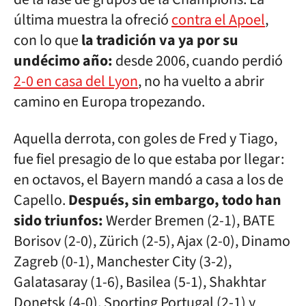
última muestra la ofreció
contra el Apoel
,
con lo que
la tradición va ya por su
undécimo año:
desde 2006, cuando perdió
2-0 en casa del Lyon
, no ha vuelto a abrir
camino en Europa tropezando.
Aquella derrota, con goles de Fred y Tiago,
fue fiel presagio de lo que estaba por llegar:
en octavos, el Bayern mandó a casa a los de
Capello.
Después, sin embargo, todo han
sido triunfos:
Werder Bremen (2-1), BATE
Borisov (2-0), Zürich (2-5), Ajax (2-0), Dinamo
Zagreb (0-1), Manchester City (3-2),
Galatasaray (1-6), Basilea (5-1), Shakhtar
Donetsk (4-0), Sporting Portugal (2-1) y