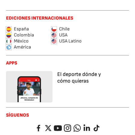
EDICIONES INTERNACIONALES
España
Chile
Colombia
USA
México
USA Latino
América
APPS
El deporte dónde y
cómo quieras
SÍGUENOS
Facebook
Twitter
YouTube
Instagram
Whatsapp
LinkedIn
TikTok