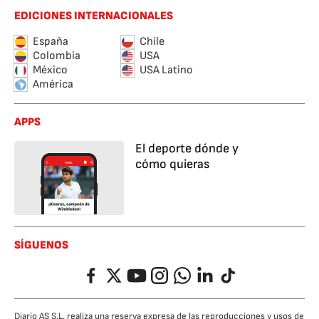
EDICIONES INTERNACIONALES
España
Chile
Colombia
USA
México
USA Latino
América
APPS
El deporte dónde y
cómo quieras
SÍGUENOS
Facebook
Twitter
YouTube
Instagram
Whatsapp
LinkedIn
TikTok
Diario AS S.L. realiza una reserva expresa de las reproducciones y usos de