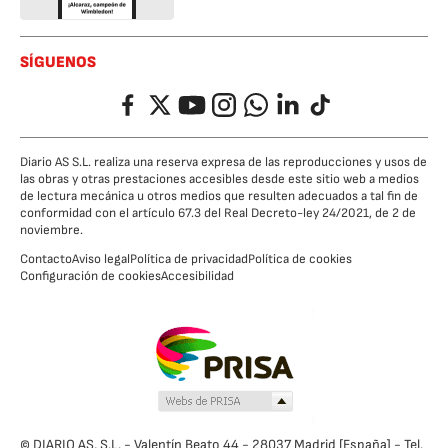
SÍGUENOS
Facebook
Twitter
YouTube
Instagram
Whatsapp
LinkedIn
TikTok
Diario AS S.L. realiza una reserva expresa de las reproducciones y usos de
las obras y otras prestaciones accesibles desde este sitio web a medios
de lectura mecánica u otros medios que resulten adecuados a tal fin de
conformidad con el artículo 67.3 del Real Decreto-ley 24/2021, de 2 de
noviembre.
Contacto
Aviso legal
Política de privacidad
Política de cookies
Configuración de cookies
Accesibilidad
© DIARIO AS, S.L. - Valentín Beato 44 - 28037 Madrid [España] - Tel.