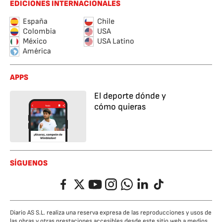
EDICIONES INTERNACIONALES
España
Chile
Colombia
USA
México
USA Latino
América
APPS
El deporte dónde y
cómo quieras
SÍGUENOS
Facebook
Twitter
YouTube
Instagram
Whatsapp
LinkedIn
TikTok
Diario AS S.L. realiza una reserva expresa de las reproducciones y usos de
las obras y otras prestaciones accesibles desde este sitio web a medios