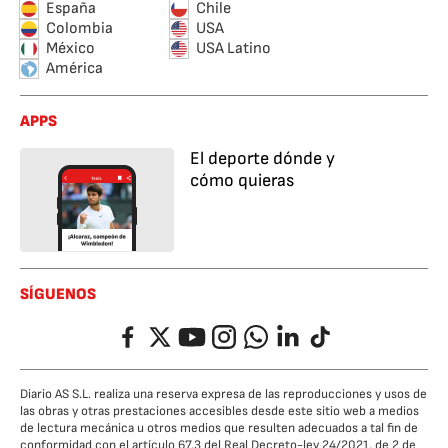
España
Chile
Colombia
USA
México
USA Latino
América
APPS
El deporte dónde y
cómo quieras
SÍGUENOS
Facebook
Twitter
YouTube
Instagram
Whatsapp
LinkedIn
TikTok
Diario AS S.L. realiza una reserva expresa de las reproducciones y usos de
las obras y otras prestaciones accesibles desde este sitio web a medios
de lectura mecánica u otros medios que resulten adecuados a tal fin de
conformidad con el artículo 67.3 del Real Decreto-ley 24/2021, de 2 de