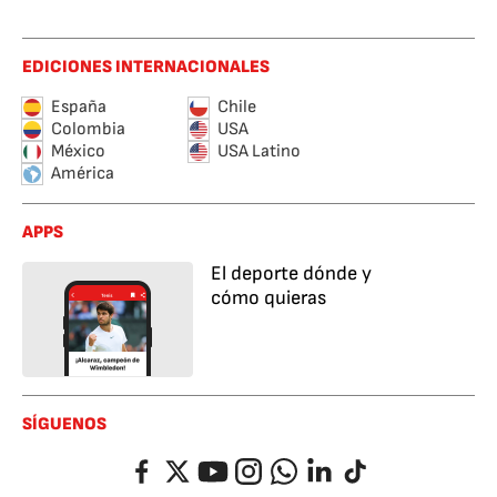
EDICIONES INTERNACIONALES
España
Chile
Colombia
USA
México
USA Latino
América
APPS
El deporte dónde y
cómo quieras
SÍGUENOS
Facebook
Twitter
YouTube
Instagram
Whatsapp
LinkedIn
TikTok