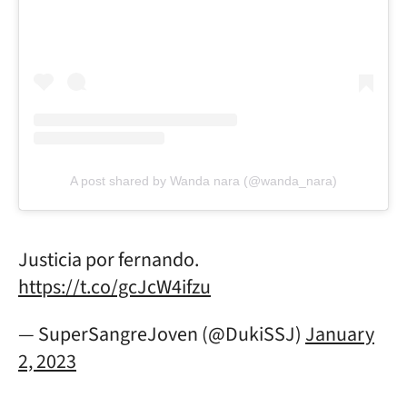
A post shared by Wanda nara (@wanda_nara)
Justicia por fernando.
https://t.co/gcJcW4ifzu
— SuperSangreJoven (@DukiSSJ)
January
2, 2023