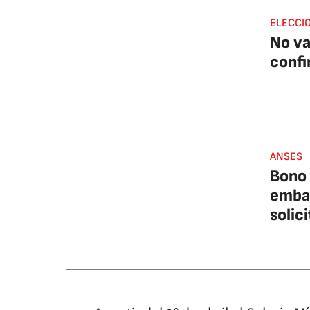
ELECCI
No va
confi
ANSES
Bono
embar
solici