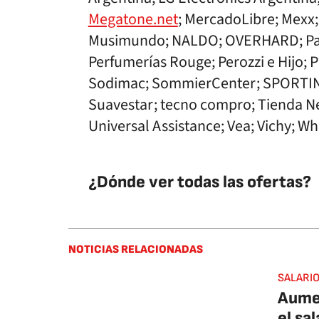
Megatone.net
; MercadoLibre; Mexx
Musimundo; NALDO; OVERHARD; Para
Perfumerías Rouge; Perozzi e Hijo;
Sodimac; SommierCenter; SPORTING
Suavestar; tecno compro; Tienda Ne
Universal Assistance; Vea; Vichy; Wh
¿Dónde ver todas las ofertas?
NOTICIAS RELACIONADAS
SALARI
Aumen
el sa