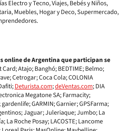
ías Electro y Tecno, Viajes, Bebés y Niños,
taria, Muebles, Hogar y Deco, Supermercado,
 Emprendedores.
s online de Argentina que participan se
 Card; Atajo; Banghó; BEDTIME; Belmo;
rave; Cetrogar; Coca Cola; COLONIA
afiti;
Deturista.com
;
deVentas.com
; DIA
Electronica Megatone SA; Farmacity;
; gardenlife; GARMIN; Garnier; GPSFarma;
ntinos; Jaguar; Juleriaque; Jumbo; La
ía; La Roche Posay; LACOSTE; Lancome
 Loreal Paris; MasOnline; Maybelline;