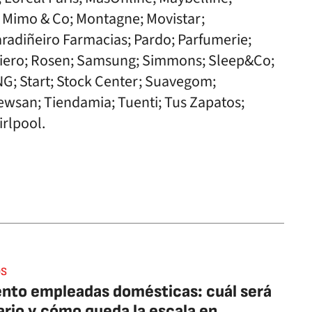
; Mimo & Co; Montagne; Movistar;
diñeiro Farmacias; Pardo; Parfumerie;
 Piero; Rosen; Samsung; Simmons; Sleep&Co;
; Start; Stock Center; Suavegom;
wsan; Tiendamia; Tuenti; Tus Zapatos;
irlpool.
OS
to empleadas domésticas: cuál será
lario y cómo queda la escala en