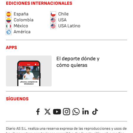
EDICIONES INTERNACIONALES
España
Chile
Colombia
USA
México
USA Latino
América
APPS
El deporte dónde y
cómo quieras
SÍGUENOS
Facebook
Twitter
YouTube
Instagram
Whatsapp
LinkedIn
TikTok
Diario AS S.L. realiza una reserva expresa de las reproducciones y usos de