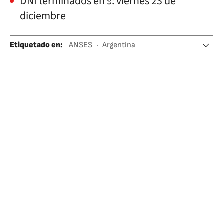
DNI terminados en 9: viernes 23 de
diciembre
Etiquetado en
:
ANSES
Argentina
Ayuda económica
Ayuda humanitaria
Ayuda social
Ayudas familiares
Ayudas públicas
Economía doméstica